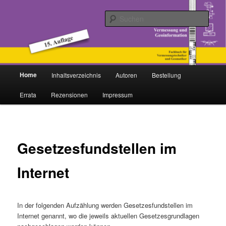
Zum
Fachbuch für Vermessungstechniker und Geomatiker
primären
Such
Inhalt
springen
Vermessung und Geoinformation
Hauptmenü
Home
Inhaltsverzeichnis
Autoren
Bestellung
Errata
Rezensionen
Impressum
Gesetzesfundstellen im
Internet
In der folgenden Aufzählung werden Gesetzesfundstellen im
Internet genannt, wo die jeweils aktuellen Gesetzesgrundlagen